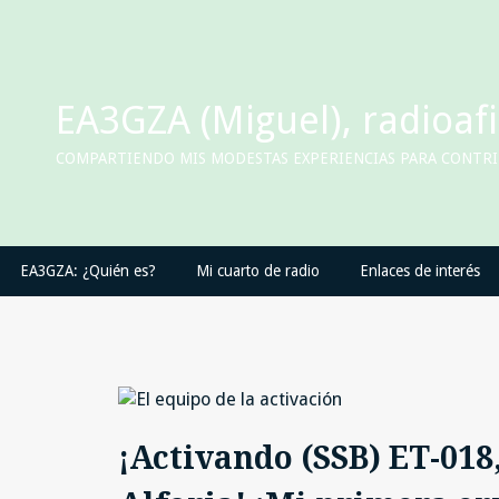
Skip
to
content
EA3GZA (Miguel), radioaf
COMPARTIENDO MIS MODESTAS EXPERIENCIAS PARA CONTRIB
EA3GZA: ¿Quién es?
Mi cuarto de radio
Enlaces de interés
¡Activando (SSB) ET-018