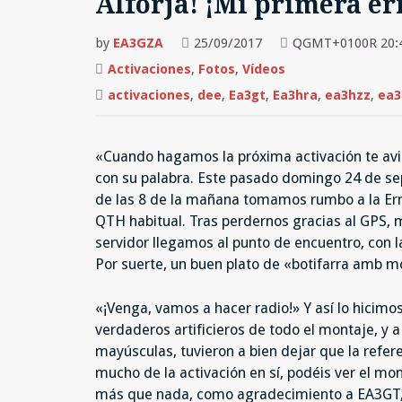
Alforja! ¡Mi primera er
by
EA3GZA
25/09/2017
QGMT+0100R 20:
Activaciones
,
Fotos
,
Vídeos
activaciones
,
dee
,
Ea3gt
,
Ea3hra
,
ea3hzz
,
ea3
«Cuando hagamos la próxima activación te avi
con su palabra. Este pasado domingo 24 de se
de las 8 de la mañana tomamos rumbo a la Erm
QTH habitual. Tras perdernos gracias al GPS, m
servidor llegamos al punto de encuentro, con l
Por suerte, un buen plato de «botifarra amb 
«¡Venga, vamos a hacer radio!» Y así lo hicimos
verdaderos artificieros de todo el montaje, y 
mayúsculas, tuvieron a bien dejar que la refere
mucho de la activación en sí, podéis ver el mont
más que nada, como agradecimiento a EA3GT, 