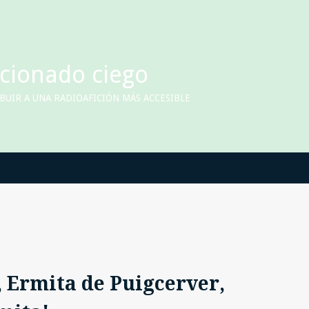
icionado ciego
UIR A UNA RADIOAFICIÓN MÁS ACCESIBLE
, Ermita de Puigcerver,