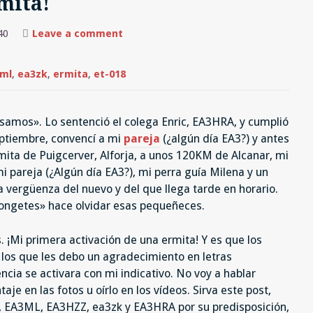
mita!
on
40
Leave a comment
¡Activando
(SSB)
ET-
018,
ml
,
ea3zk
,
ermita
,
et-018
Ermita
de
Puigcerver,
Alforja!
¡Mi
samos». Lo sentenció el colega Enric, EA3HRA, y cumplió
primera
ptiembre, convencí a mi
pareja
(¿algún día EA3?) y antes
ermita!
ita de Puigcerver, Alforja, a unos 120KM de Alcanar, mi
i pareja (¿Algún día EA3?), mi perra guía Milena y un
a vergüenza del nuevo y del que llega tarde en horario.
mongetes» hace olvidar esas pequeñeces.
. ¡Mi primera activación de una ermita! Y es que los
a los que les debo un agradecimiento en letras
ncia se activara con mi indicativo. No voy a hablar
aje en las fotos u oírlo en los vídeos. Sirva este post,
EA3ML, EA3HZZ, ea3zk y EA3HRA por su predisposición,