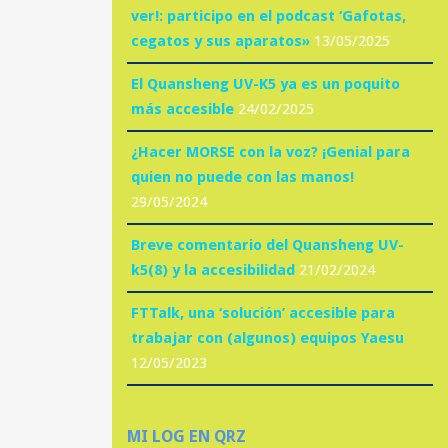
ver!: participo en el podcast ‘Gafotas,
cegatos y sus aparatos»
13/05/2025
El Quansheng UV-K5 ya es un poquito
más accesible
24/02/2025
¿Hacer MORSE con la voz? ¡Genial para
quien no puede con las manos!
29/05/2024
Breve comentario del Quansheng UV-
k5(8) y la accesibilidad
21/02/2024
FTTalk, una ‘solución’ accesible para
trabajar con (algunos) equipos Yaesu
12/05/2023
MI LOG EN QRZ