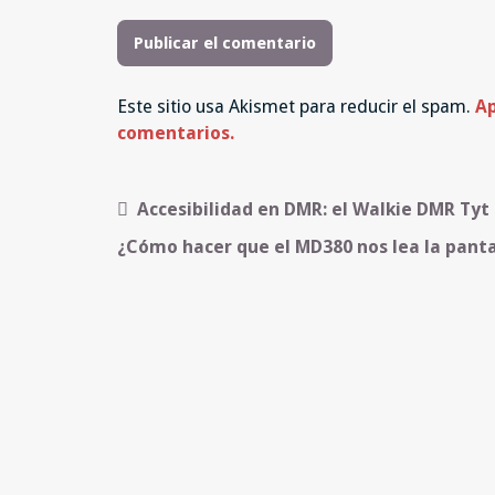
Este sitio usa Akismet para reducir el spam.
Ap
comentarios.
Navegación
Accesibilidad en DMR: el Walkie DMR Ty
de
¿Cómo hacer que el MD380 nos lea la pant
entradas