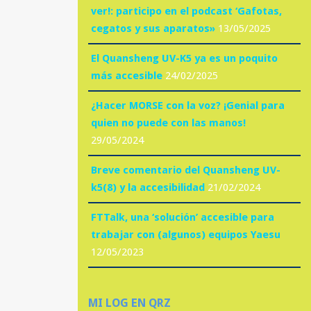
ver!: participo en el podcast ‘Gafotas,
cegatos y sus aparatos»
13/05/2025
El Quansheng UV-K5 ya es un poquito
más accesible
24/02/2025
¿Hacer MORSE con la voz? ¡Genial para
quien no puede con las manos!
29/05/2024
Breve comentario del Quansheng UV-
k5(8) y la accesibilidad
21/02/2024
FTTalk, una ‘solución’ accesible para
trabajar con (algunos) equipos Yaesu
12/05/2023
MI LOG EN QRZ