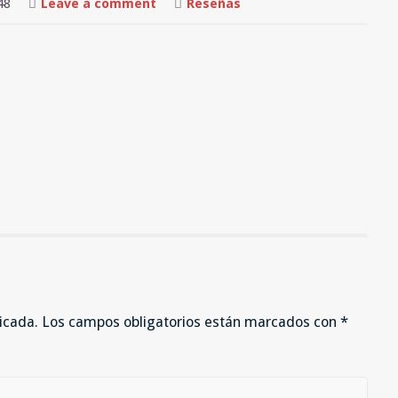
on
48
Leave a comment
Reseñas
Disponible
de
nuevo
el
medidor
parlante
TW-
1
de
LDG
icada.
Los campos obligatorios están marcados con
*