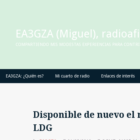
Skip
to
content
EA3GZA (Miguel), radioaf
COMPARTIENDO MIS MODESTAS EXPERIENCIAS PARA CONTRIB
EA3GZA: ¿Quién es?
Mi cuarto de radio
Enlaces de interés
Disponible de nuevo el
LDG