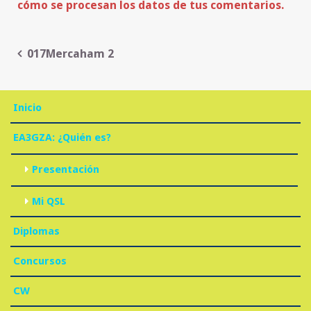
cómo se procesan los datos de tus comentarios.
Navegación
017Mercaham 2
de
entradas
Inicio
EA3GZA: ¿Quién es?
Presentación
Mi QSL
Diplomas
Concursos
CW