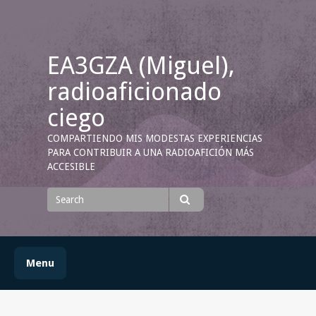
Skip
to
content
EA3GZA (Miguel),
radioaficionado
ciego
COMPARTIENDO MIS MODESTAS EXPERIENCIAS
PARA CONTRIBUIR A UNA RADIOAFICIÓN MÁS
ACCESIBLE
Search
for
Search
Menu