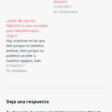
desastre!
21/03/2017
En «Concursos»
¿Quién dijo que los
WebSDR no eran accesibles
para radioaficionados
ciegos?
Hay ocasiones en las que,
bien porque no tenemos
antenas, bien porque no
podemos acceder a
nuestros equipos, bien
porque tenemos curiosidad
07/04/2017
o simplemente porque
En «Reseñas»
queremos monitorizar
nuestra señal, acudimos a
los WebSDR (ojo, no
confundir con los equipos
SDR o radios definidas por
software). Un WebSDR es
Deja una respuesta
un receptor…