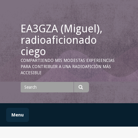
Skip
to
content
EA3GZA (Miguel),
radioaficionado
ciego
COMPARTIENDO MIS MODESTAS EXPERIENCIAS
PARA CONTRIBUIR A UNA RADIOAFICIÓN MÁS
ACCESIBLE
Search
for
Search
Menu