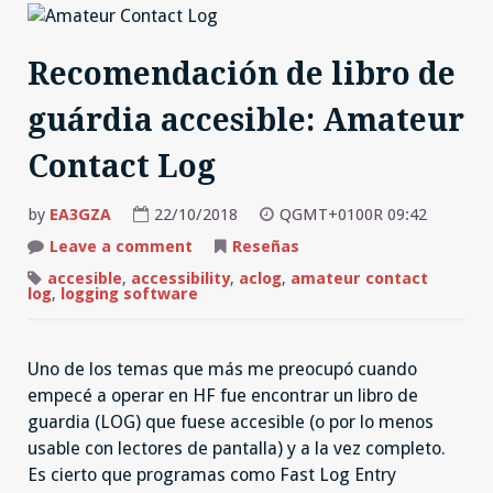
Recomendación de libro de
guárdia accesible: Amateur
Contact Log
by
EA3GZA
22/10/2018
QGMT+0100R 09:42
on
Leave a comment
Reseñas
Recomendación
de
accesible
,
accessibility
,
aclog
,
amateur contact
libro
log
,
logging software
de
guárdia
accesible:
Amateur
Uno de los temas que más me preocupó cuando
Contact
Log
empecé a operar en HF fue encontrar un libro de
guardia (LOG) que fuese accesible (o por lo menos
usable con lectores de pantalla) y a la vez completo.
Es cierto que programas como Fast Log Entry