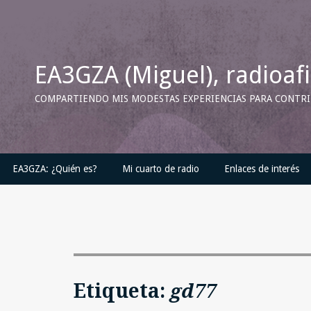
Skip
to
content
EA3GZA (Miguel), radioaf
COMPARTIENDO MIS MODESTAS EXPERIENCIAS PARA CONTRIB
EA3GZA: ¿Quién es?
Mi cuarto de radio
Enlaces de interés
Etiqueta:
gd77