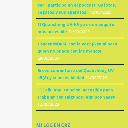
ver!: participo en el podcast ‘Gafotas,
cegatos y sus aparatos»
13/05/2025
El Quansheng UV-K5 ya es un poquito
más accesible
24/02/2025
¿Hacer MORSE con la voz? ¡Genial para
quien no puede con las manos!
29/05/2024
Breve comentario del Quansheng UV-
k5(8) y la accesibilidad
21/02/2024
FTTalk, una ‘solución’ accesible para
trabajar con (algunos) equipos Yaesu
12/05/2023
MI LOG EN QRZ