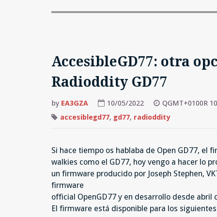
AccesibleGD77: otra opci
Radioddity GD77
by
EA3GZA
10/05/2022
QGMT+0100R 10
accesiblegd77
,
gd77
,
radioddity
Si hace tiempo os hablaba de Open GD77, el f
walkies como el GD77, hoy vengo a hacer lo p
un firmware producido por Joseph Stephen, VK7
firmware
official OpenGD77 y en desarrollo desde abril 
El firmware está disponible para los siguiente