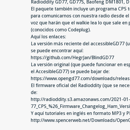
Radioddity GD77, GD77S, Baofeng DM1801, 
El paquete también incluye un programa CPS t
para comunicarnos con nuestra radio desde el o
voz que harán que el walkie lea lo que sale en 
(conocidos como Codeplug).
Aquí los enlaces:
La versión más reciente del accessibleGD77 (
se puede encontrar aquí:
https://github.com/HegrJan/BlindGD77
La versión original (que puede funcionar en es
el AccesibleGD77) se puede bajar de:
https://www.opengd77.com/downloads/releas
El firmware oficial del Radioddity (que se nece
de:
http://radioddity.s3.amazonaws.com/2021-01
77_CPS_%26_Firmware_Changelog_Ham_Versio
Y aquí tutoriales en inglés en formato MP3 y 
http://www.spencerweb.net/Downloads/Open