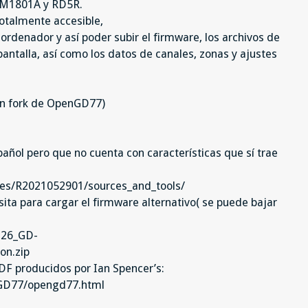
DM1801A y RD5R.
otalmente accesible,
rdenador y así poder subir el firmware, los archivos de
pantalla, así como los datos de canales, zonas y ajustes
un fork de OpenGD77)
pañol pero que no cuenta con características que sí trae
es/R2021052901/sources_and_tools/
sita para cargar el firmware alternativo( se puede bajar
-26_GD-
n.zip
PDF producidos por Ian Spencer’s:
GD77/opengd77.html