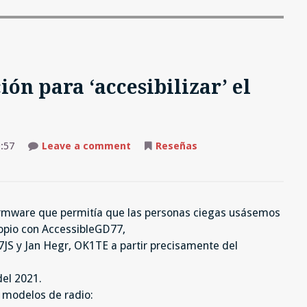
ón para ‘accesibilizar’ el
on
:57
Leave a comment
Reseñas
AccesibleGD77:
otra
opción
para
‘accesibilizar’
el
irmware que permitía que las personas ciegas usásemos
Radioddity
GD77
ropio con AccessibleGD77,
JS y Jan Hegr, OK1TE a partir precisamente del
del 2021.
s modelos de radio: