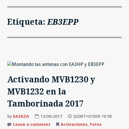
Etiqueta:
EB3EPP
Activando MVB1230 y
MVB1232 en la
Tamborinada 2017
by
EA3GZA
13/06/2017
QGMT+0100R 16:58
on
Leave a comment
Activaciones
,
Fotos
Activando