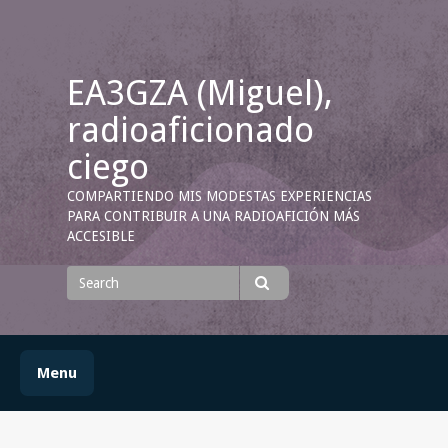
Skip
to
content
EA3GZA (Miguel),
radioaficionado
ciego
COMPARTIENDO MIS MODESTAS EXPERIENCIAS
PARA CONTRIBUIR A UNA RADIOAFICIÓN MÁS
ACCESIBLE
Search
for
Search
Menu