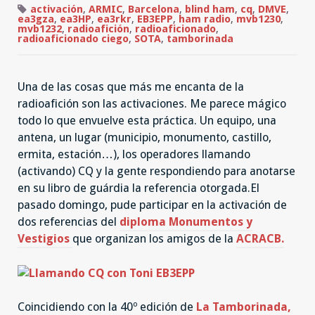
MVB1230
activación
,
ARMIC
,
Barcelona
,
blind ham
,
cq
,
DMVE
,
y
ea3gza
,
ea3HP
,
ea3rkr
,
EB3EPP
,
ham radio
,
mvb1230
,
MVB1232
mvb1232
,
radioafición
,
radioaficionado
,
en
radioaficionado ciego
,
SOTA
,
tamborinada
la
Tamborinada
2017
Una de las cosas que más me encanta de la
radioafición son las activaciones. Me parece mágico
todo lo que envuelve esta práctica. Un equipo, una
antena, un lugar (municipio, monumento, castillo,
ermita, estación…), los operadores llamando
(activando) CQ y la gente respondiendo para anotarse
en su libro de guárdia la referencia otorgada.El
pasado domingo, pude participar en la activación de
dos referencias del
diploma Monumentos y
Vestigios
que organizan los amigos de la
ACRACB.
Coincidiendo con la 40º edición de
La Tamborinada,