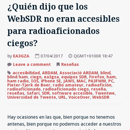
¿Quién dijo que los
WebSDR no eran accesibles
para radioaficionados
ciegos?
by
EA3GZA
07/04/2017
QGMT+0100R 18:47
on
Leave a comment
Reseñas
¿Quién
dijo
accesibilidad
,
ARDAM
,
Associació ARDAM
,
blind
,
que
blind ham
,
ciego
,
ea3gza
,
equipos SDR
,
Firefox
,
ham
,
los
ham radio
,
IOS
,
iPhone SE
,
JAWS
,
MAC
,
PA3FWM
,
PC
,
WebSDR
Pieter-Tjerk de Boer
,
radio amateur
,
radioafición
,
no
radioaficionado
,
radioaficionado ciego
,
reseña
,
eran
reseñas
,
Safari
,
SDR
,
software accesible
,
Twentwe
,
accesibles
Universidad de Twente
,
URL
,
VoiceOver
,
WebSDR
para
radioaficionados
ciegos?
Hay ocasiones en las que, bien porque no tenemos
antenas, bien porque no podemos acceder a nuestros