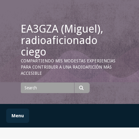
Skip
to
content
EA3GZA (Miguel),
radioaficionado
ciego
COMPARTIENDO MIS MODESTAS EXPERIENCIAS
PARA CONTRIBUIR A UNA RADIOAFICIÓN MÁS
ACCESIBLE
Search
for
Search
Menu